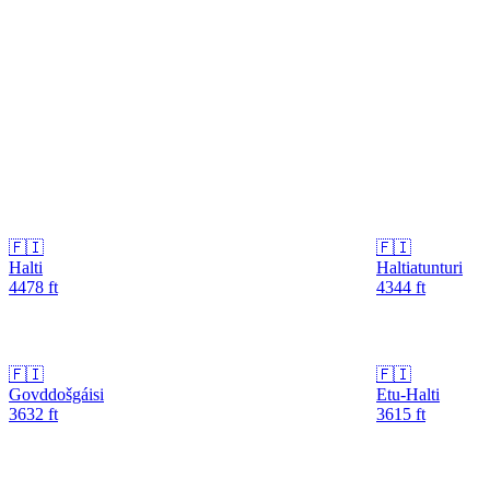
🇫🇮
🇫🇮
Halti
Haltiatunturi
4478
ft
4344
ft
🇫🇮
🇫🇮
Govddošgáisi
Etu-Halti
3632
ft
3615
ft