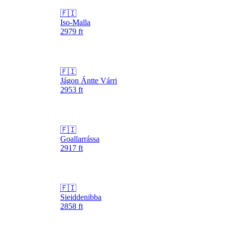
🇫🇮
Iso-Malla
2979
ft
🇫🇮
Jágon Ántte Várri
2953
ft
🇫🇮
Goallarrássa
2917
ft
🇫🇮
Sieiddenibba
2858
ft