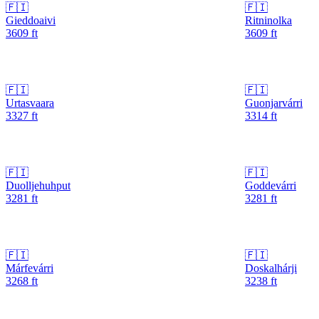
🇫🇮
🇫🇮
Gieddoaivi
Ritninolka
3609
ft
3609
ft
🇫🇮
🇫🇮
Urtasvaara
Guonjarvárri
3327
ft
3314
ft
🇫🇮
🇫🇮
Duolljehuhput
Goddevárri
3281
ft
3281
ft
🇫🇮
🇫🇮
Márfevárri
Doskalhárji
3268
ft
3238
ft