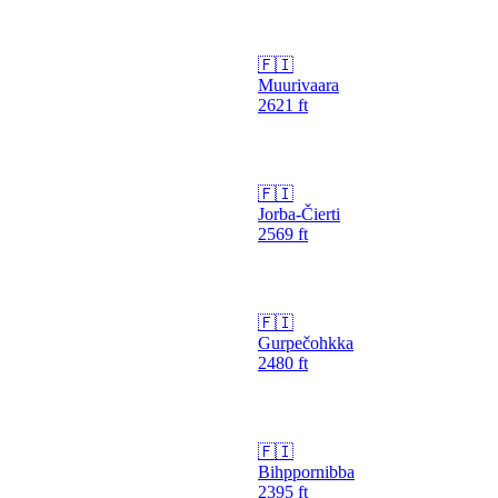
🇫🇮
Muurivaara
2621
ft
🇫🇮
Jorba-Čierti
2569
ft
🇫🇮
Gurpečohkka
2480
ft
🇫🇮
Bihppornibba
2395
ft