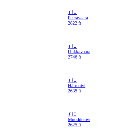
🇫🇮
Peeravaara
2822
ft
🇫🇮
Unkkavaara
2746
ft
🇫🇮
Hárroaivi
2635
ft
🇫🇮
Muoddoaivi
2625
ft