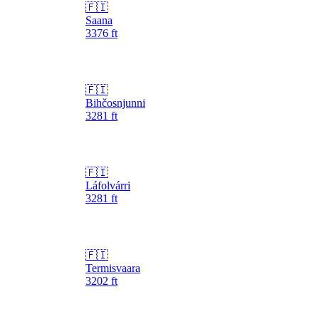
🇫🇮
Saana
3376
ft
🇫🇮
Bihčosnjunni
3281
ft
🇫🇮
Láfolvárri
3281
ft
🇫🇮
Termisvaara
3202
ft