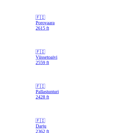
🇫🇮
Porovaara
2615
ft
🇫🇮
Viissetoaivi
2559
ft
🇫🇮
Pallastunturi
2428
ft
🇫🇮
Darju
2362
ft