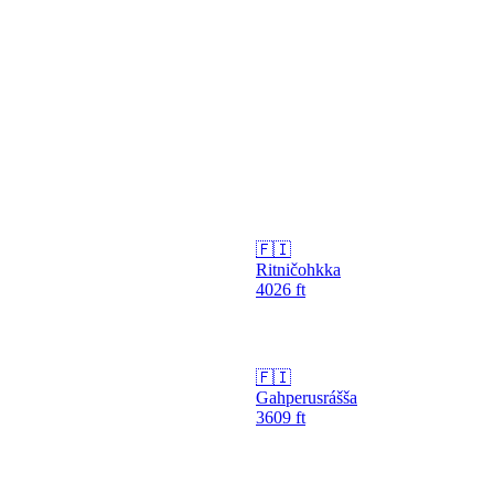
🇫🇮
Ritničohkka
4026
ft
🇫🇮
Gahperusrášša
3609
ft