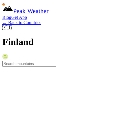
Peak Weather
Blog
Get App
← Back to Countries
🇫🇮
Finland