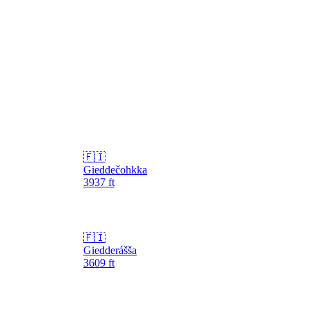
🇫🇮
Gieddečohkka
3937
ft
🇫🇮
Giedderášša
3609
ft