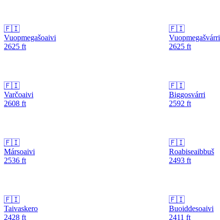
🇫🇮
🇫🇮
Vuopmegašoaivi
Vuopmegašvárri
2625
ft
2625
ft
🇫🇮
🇫🇮
Varčoaivi
Biggosvárri
2608
ft
2592
ft
🇫🇮
🇫🇮
Mársoaivi
Roabiseaibbuš
2536
ft
2493
ft
🇫🇮
🇫🇮
Taivaskero
Buoiddesoaivi
2428
ft
2411
ft