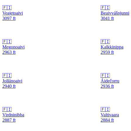
🇫🇮
🇫🇮
Veajetoaivi
Beaivvášnjunni
3097
ft
3041
ft
🇫🇮
🇫🇮
Megonoaivi
Kalkkinippa
2963
ft
2959
ft
🇫🇮
🇫🇮
Jollánoaivi
Áidečorru
2940
ft
2936
ft
🇫🇮
🇫🇮
Virdninibba
Valtivaara
2887
ft
2884
ft