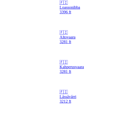
🇫🇮
Loassonibba
3396
ft
🇫🇮
Altovaara
3281
ft
🇫🇮
Kahperusvaara
3281
ft
🇫🇮
Lássávárri
3212
ft