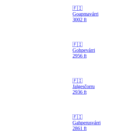
🇫🇮
Goapmavárri
3002
ft
🇫🇮
Gohpevárri
2956
ft
🇫🇮
Jalgesčorru
2936
ft
🇫🇮
Gahperusvárri
2861
ft