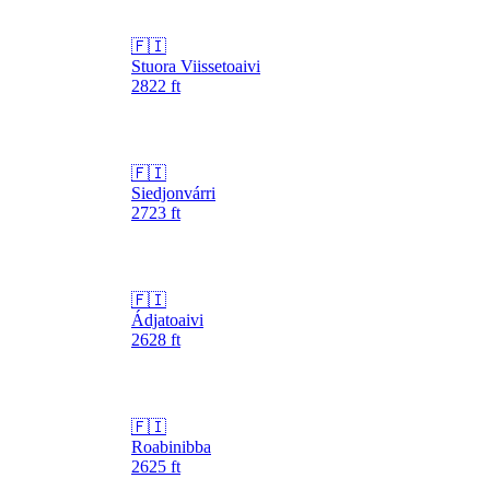
🇫🇮
Stuora Viissetoaivi
2822
ft
🇫🇮
Siedjonvárri
2723
ft
🇫🇮
Ádjatoaivi
2628
ft
🇫🇮
Roabinibba
2625
ft