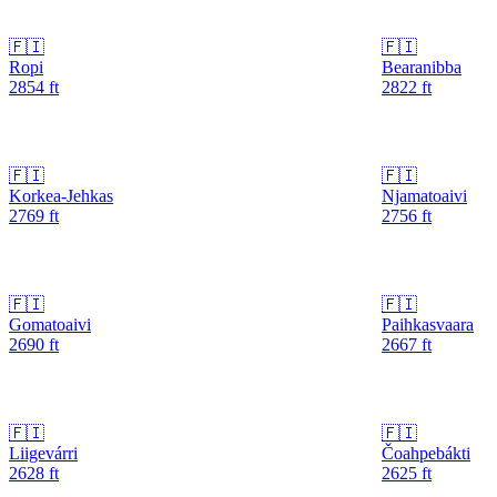
🇫🇮
🇫🇮
Ropi
Bearanibba
2854
ft
2822
ft
🇫🇮
🇫🇮
Korkea-Jehkas
Njamatoaivi
2769
ft
2756
ft
🇫🇮
🇫🇮
Gomatoaivi
Paihkasvaara
2690
ft
2667
ft
🇫🇮
🇫🇮
Liigevárri
Čoahpebákti
2628
ft
2625
ft