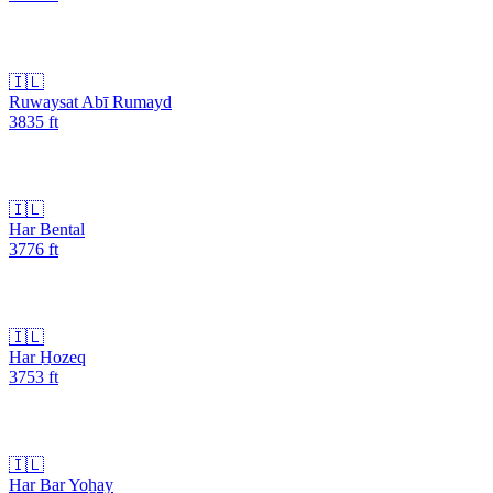
🇮🇱
Ruwaysat Abī Rumayd
3835
ft
🇮🇱
Har Bental
3776
ft
🇮🇱
Har H̱ozeq
3753
ft
🇮🇱
Har Bar Yoẖay