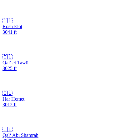
🇮🇱
Rosh Elot
3041
ft
🇮🇱
Qal‘ et Tawīl
3025
ft
🇮🇱
Har H̱emet
3012
ft
🇮🇱
Qal‘ Abī Shamrah