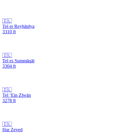
🇮🇱
Tel er Reyḥānīya
3310
ft
🇮🇱
Tel es Summāqāt
3304
ft
🇮🇱
Tel ‘Ein Zīwān
3278
ft
🇮🇱
Har Zeved