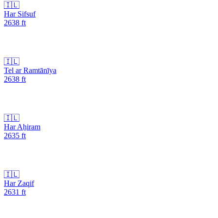
🇮🇱
Har Sifsuf
2638
ft
🇮🇱
Tel ar Ramtānīya
2638
ft
🇮🇱
Har Aẖiram
2635
ft
🇮🇱
Har Zaqif
2631
ft