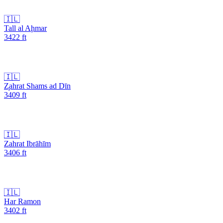
🇮🇱
Tall al Aḩmar
3422
ft
🇮🇱
Z̧ahrat Shams ad Dīn
3409
ft
🇮🇱
Zahrat Ibrāhīm
3406
ft
🇮🇱
Har Ramon
3402
ft