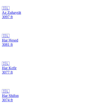
🇮🇱
Az̧ Z̧uhayrāt
3097
ft
🇮🇱
Har H̱esed
3081
ft
🇮🇱
Har Kefir
3077
ft
🇮🇱
Har Shifon
3074
ft