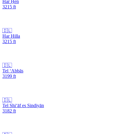
Har H̱en
3215
ft
🇮🇱
Har Hilla
3215
ft
🇮🇱
Tel ‘Abbās
3199
ft
🇮🇱
Tel Shi‘āf es Sindiyān
3182
ft