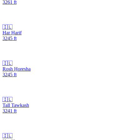
3261
ft
🇮🇱
Har H̱arif
3245
ft
🇮🇱
Rosh H̱oresha
3245
ft
🇮🇱
Tall Tawkash
3241
ft
🇮🇱