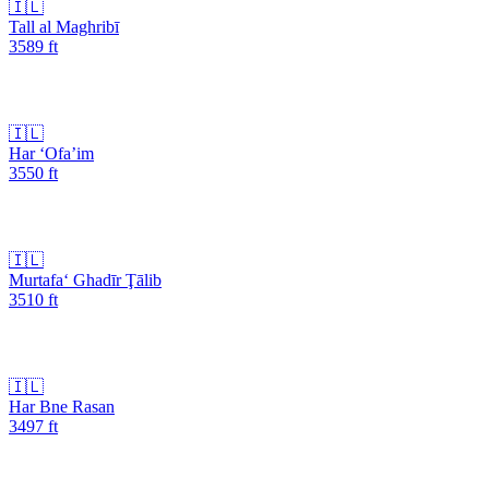
🇮🇱
Tall al Maghribī
3589
ft
🇮🇱
Har ‘Ofa’im
3550
ft
🇮🇱
Murtafa‘ Ghadīr Ţālib
3510
ft
🇮🇱
Har Bne Rasan
3497
ft