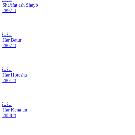
Sha‘īfat ash Shayb
2897
ft
🇮🇱
Har Batur
2867
ft
🇮🇱
Har H̱oresha
2861
ft
🇮🇱
Har Kena‘an
2858
ft