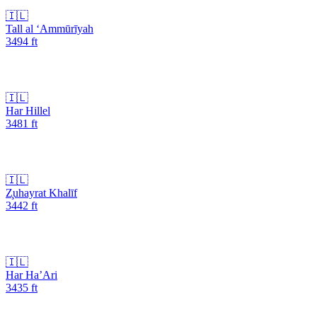
🇮🇱
Tall al ‘Ammūrīyah
3494
ft
🇮🇱
Har Hillel
3481
ft
🇮🇱
Z̧uhayrat Khalīf
3442
ft
🇮🇱
Har Ha’Ari
3435
ft