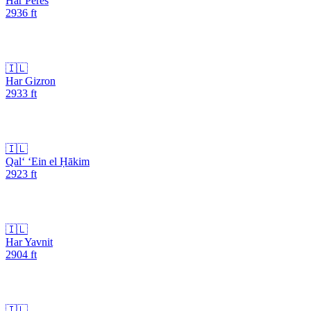
Har Peres
2936
ft
🇮🇱
Har Gizron
2933
ft
🇮🇱
Qal‘ ‘Ein el Ḥākim
2923
ft
🇮🇱
Har Yavnit
2904
ft
🇮🇱