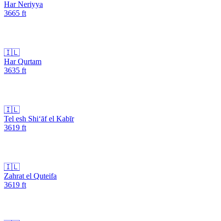
Har Neriyya
3665
ft
🇮🇱
Har Qurtam
3635
ft
🇮🇱
Tel esh Shi‘āf el Kabīr
3619
ft
🇮🇱
Zahrat el Quteifa
3619
ft