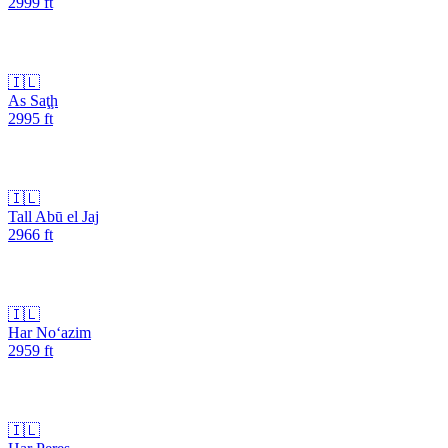
2999
ft
🇮🇱
As Saţḩ
2995
ft
🇮🇱
Tall Abū el Jaj
2966
ft
🇮🇱
Har No‘azim
2959
ft
🇮🇱