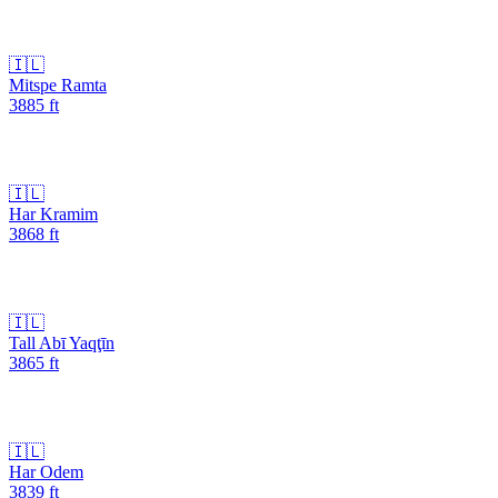
🇮🇱
Mitspe Ramta
3885
ft
🇮🇱
Har Kramim
3868
ft
🇮🇱
Tall Abī Yaqţīn
3865
ft
🇮🇱
Har Odem
3839
ft