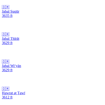
🇴🇲
Jabal Şuqūr
3635
ft
🇴🇲
Jabal Thīrāt
3629
ft
🇴🇲
Jabal Wi‘yān
3629
ft
🇴🇲
Ḩawrat aţ Ţawī
3612
ft