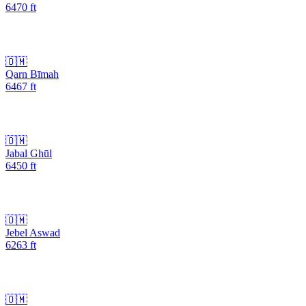
6470
ft
🇴🇲
Qarn Bīmah
6467
ft
🇴🇲
Jabal Ghūl
6450
ft
🇴🇲
Jebel Aswad
6263
ft
🇴🇲