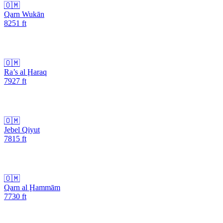
🇴🇲
Qarn Wukān
8251
ft
🇴🇲
Ra’s al Ḩaraq
7927
ft
🇴🇲
Jebel Qiyut
7815
ft
🇴🇲
Qarn al Ḩammām
7730
ft