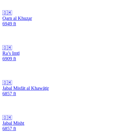
🇴🇲
Qarn al Khuz̧ar
6949
ft
🇴🇲
Ra’s Imţī
6909
ft
🇴🇲
Jabal Misfāt al Khawāţir
6857
ft
🇴🇲
Jabal Mishţ
6857
ft