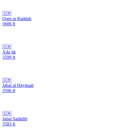
🇴🇲
Qarn ar Raddah
3606
ft
🇴🇲
Ada‘āk
3599
ft
🇴🇲
Jabal al Ḩāyimah
3596
ft
🇴🇲
Jabal Sadādib
3583
ft