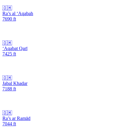
🇴🇲
Ra’s al ‘Aqabah
7690
ft
🇴🇲
‘Aqabat Qarī
7425
ft
🇴🇲
Jabal Khadar
7188
ft
🇴🇲
Ra’s ar Ramād
7044
ft