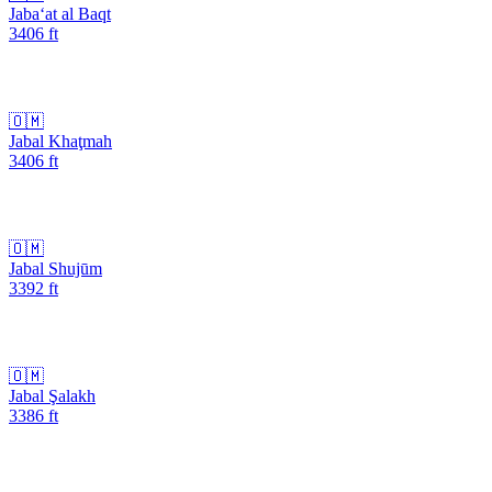
Jaba‘at al Baqt
3406
ft
🇴🇲
Jabal Khaţmah
3406
ft
🇴🇲
Jabal Shujūm
3392
ft
🇴🇲
Jabal Şalakh
3386
ft