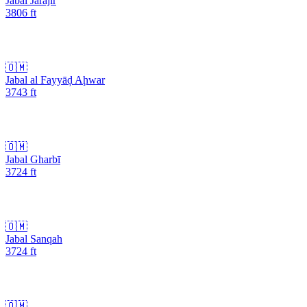
Jabal Jarājir
3806
ft
🇴🇲
Jabal al Fayyāḑ Aḩwar
3743
ft
🇴🇲
Jabal Gharbī
3724
ft
🇴🇲
Jabal Sanqah
3724
ft
🇴🇲