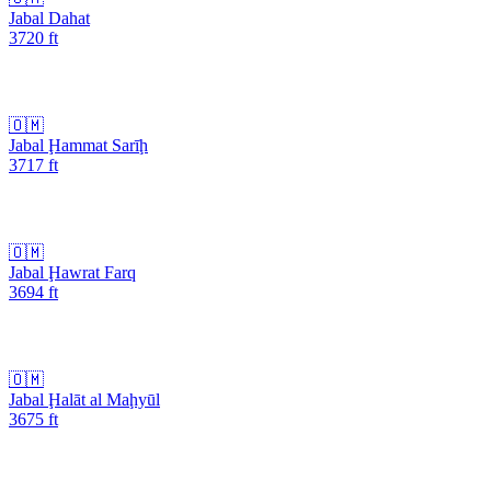
Jabal Dahat
3720
ft
🇴🇲
Jabal Ḩammat Sarīḩ
3717
ft
🇴🇲
Jabal Ḩawrat Farq
3694
ft
🇴🇲
Jabal Ḩalāt al Maḩyūl
3675
ft