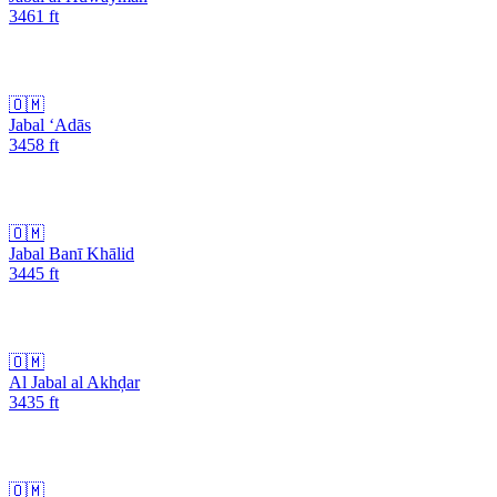
3461
ft
🇴🇲
Jabal ‘Adās
3458
ft
🇴🇲
Jabal Banī Khālid
3445
ft
🇴🇲
Al Jabal al Akhḑar
3435
ft
🇴🇲