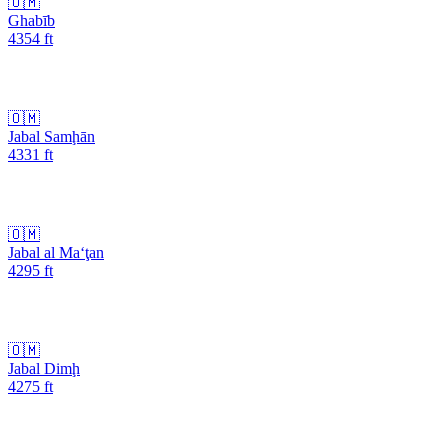
🇴🇲
Ghabīb
4354
ft
🇴🇲
Jabal Samḩān
4331
ft
🇴🇲
Jabal al Ma‘ţan
4295
ft
🇴🇲
Jabal Dimḩ
4275
ft