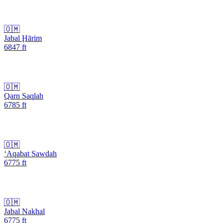
🇴🇲
Jabal Ḩārim
6847
ft
🇴🇲
Qarn Saqlah
6785
ft
🇴🇲
‘Aqabat Sawdah
6775
ft
🇴🇲
Jabal Nakhal
6775
ft