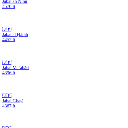
Jabal an Nimr
4570
ft
🇴🇲
Jabal al Ḩārah
4452
ft
🇴🇲
Jabal Ma‘abārt
4396
ft
🇴🇲
Jabal Ghaţá
4367
ft