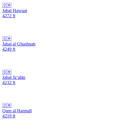
🇴🇲
Jabal Ḩawqat
4272
ft
🇴🇲
Jabal al Ghashnah
4249
ft
🇴🇲
Jabal Ja‘alān
4232
ft
🇴🇲
Qarn al Ḩarmalī
4219
ft