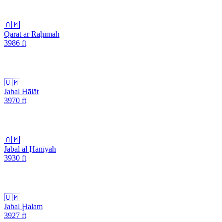
🇴🇲
Qārat ar Raḩīmah
3986
ft
🇴🇲
Jabal Hālāt
3970
ft
🇴🇲
Jabal al Ḩanīyah
3930
ft
🇴🇲
Jabal Ḩalam
3927
ft