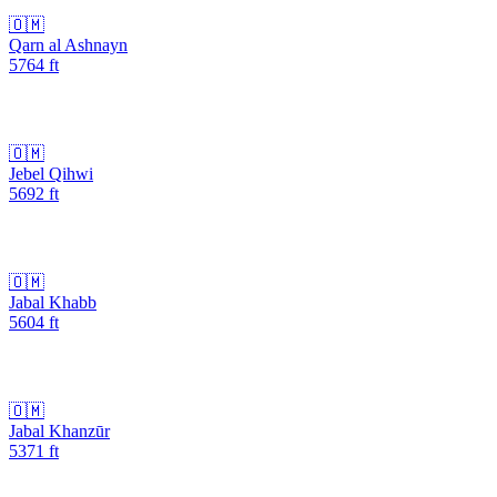
🇴🇲
Qarn al Ashnayn
5764
ft
🇴🇲
Jebel Qihwi
5692
ft
🇴🇲
Jabal Khabb
5604
ft
🇴🇲
Jabal Khanzūr
5371
ft