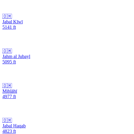
🇴🇲
Jabal Kīwī
5141
ft
🇴🇲
Jahm al Jubayl
5095
ft
🇴🇲
Miḩlāḩī
4977
ft
🇴🇲
Jabal Ḩaqab
4823
ft