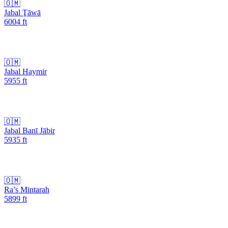
🇴🇲
Jabal Ţāwā
6004
ft
🇴🇲
Jabal Haymir
5955
ft
🇴🇲
Jabal Banī Jābir
5935
ft
🇴🇲
Ra’s Mintarah
5899
ft