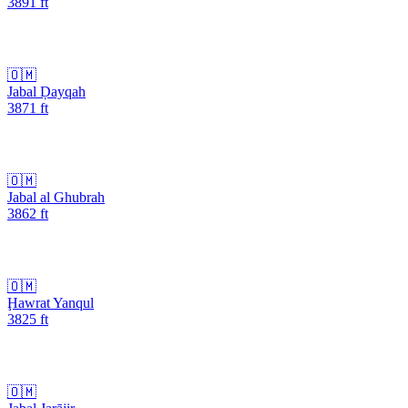
3891
ft
🇴🇲
Jabal Ḑayqah
3871
ft
🇴🇲
Jabal al Ghubrah
3862
ft
🇴🇲
Ḩawrat Yanqul
3825
ft
🇴🇲