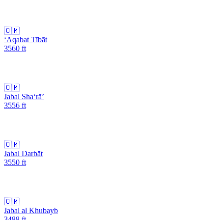
🇴🇲
‘Aqabat Tībāt
3560
ft
🇴🇲
Jabal Sha‘rā’
3556
ft
🇴🇲
Jabal Darbāt
3550
ft
🇴🇲
Jabal al Khubayb
3488
ft