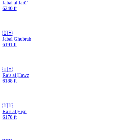
Jabal al Jarū‘
6240
ft
🇴🇲
Jabal Ghubrah
6191
ft
🇴🇲
Ra’s al Ḩawz
6188
ft
🇴🇲
Ra’s al Ḩişn
6178
ft