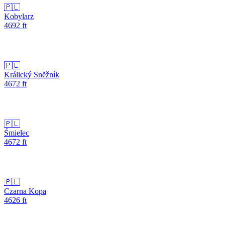
🇵🇱
Kobylarz
4692
ft
🇵🇱
Králický Sněžník
4672
ft
🇵🇱
Śmielec
4672
ft
🇵🇱
Czarna Kopa
4626
ft