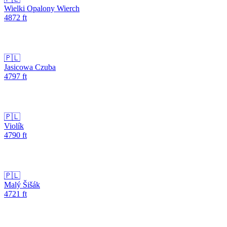
Wielki Opalony Wierch
4872
ft
🇵🇱
Jasicowa Czuba
4797
ft
🇵🇱
Violík
4790
ft
🇵🇱
Malý Šišák
4721
ft