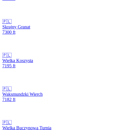
🇵🇱
Skrajny Granat
7300
ft
🇵🇱
Wielka Koszysta
7195
ft
🇵🇱
Waksmundzki Wierch
7182
ft
🇵🇱
Wielka Buczynowa Turnia