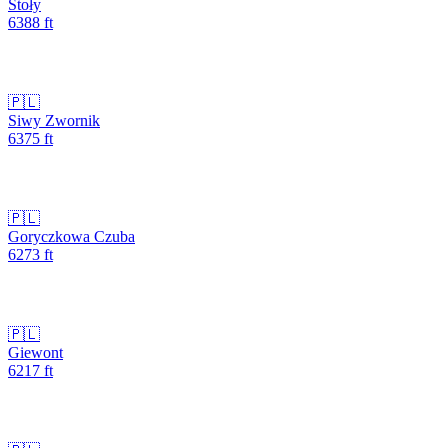
Stoły
6388
ft
🇵🇱
Siwy Zwornik
6375
ft
🇵🇱
Goryczkowa Czuba
6273
ft
🇵🇱
Giewont
6217
ft