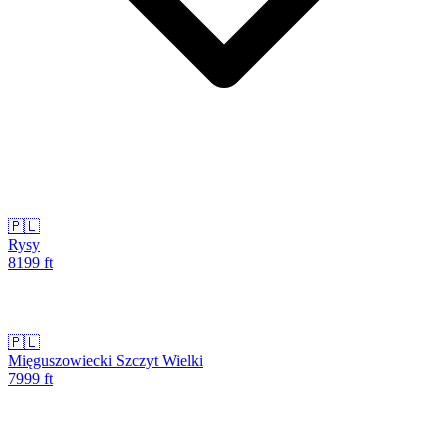
🇵🇱
Rysy
8199
ft
🇵🇱
Mięguszowiecki Szczyt Wielki
7999
ft