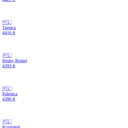
🇵🇱
Tarnica
4416
ft
🇵🇱
Hruby Regiel
4393
ft
🇵🇱
Palenica
4390
ft
🇵🇱
Krzemień